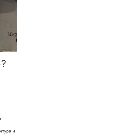
o?
т
нтура и